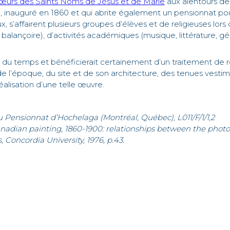
œurs des Saints Noms de Jésus et de Marie
aux alentours de
auguré en 1860 et qui abrite également un pensionnat pour 
 s’affairent plusieurs groupes d’élèves et de religieuses lors
 balançoire), d’activités académiques (musique, littérature, g
 du temps et bénéficierait certainement d’un traitement de re
e l’époque, du site et de son architecture, des tenues vestime
éalisation d’une telle œuvre.
u Pensionnat d’Hochelaga (Montréal, Québec), L011/F/1/1,2
adian painting, 1860-1900: relationships between the photog
, Concordia University, 1976, p.43.