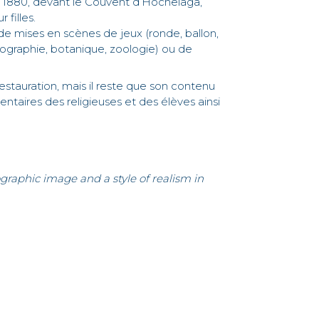
 1880, devant le Couvent d’Hochelaga,
filles.
 de mises en scènes de jeux (ronde, ballon,
éographie, botanique, zoologie) ou de
stauration, mais il reste que son contenu
ntaires des religieuses et des élèves ainsi
raphic image and a style of realism in