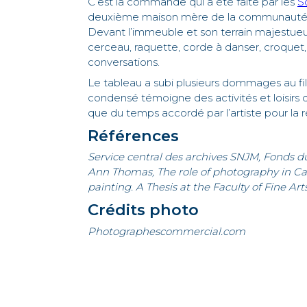
C’est la commande qui a été faite par les
S
deuxième maison mère de la communauté, in
Devant l’immeuble et son terrain majestueux,
cerceau, raquette, corde à danser, croquet,
conversations.
Le tableau a subi plusieurs dommages au fil
condensé témoigne des activités et loisirs d
que du temps accordé par l’artiste pour la r
Références
Service central des archives SNJM, Fonds d
Ann Thomas, The role of photography in Can
painting. A Thesis at the Faculty of Fine Arts
Crédits photo
Photographescommercial.com